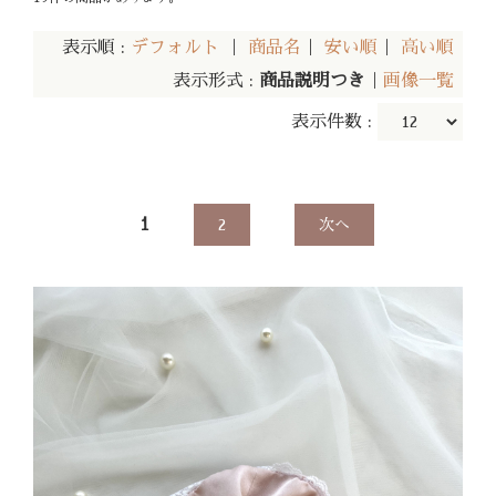
表示順 :
デフォルト
｜
商品名
｜
安い順
｜
高い順
表示形式 :
商品説明つき
｜
画像一覧
表示件数 :
1
2
次へ