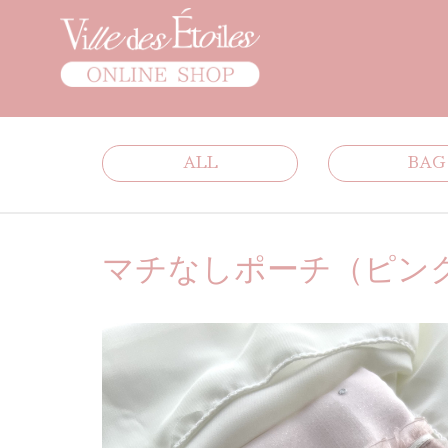
ALL
BAG
マチなしポーチ（ピン