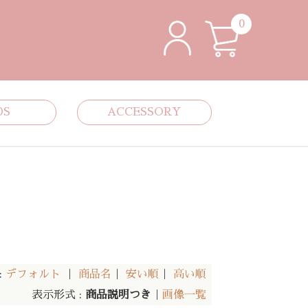
0
DS
ACCESSORY
:
デフォルト
｜
商品名
｜
安い順
｜
高い順
表示形式 :
商品説明つき
｜
画像一覧