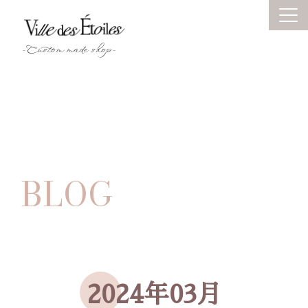
HOME
-Custom made shop-
ORDER
PLAN
FROW
BLOG
ALBUM
BLOG
ONLINE SHOP
2024年03月