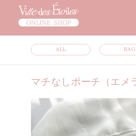
ALL
BAG
マチなしポーチ（エメ